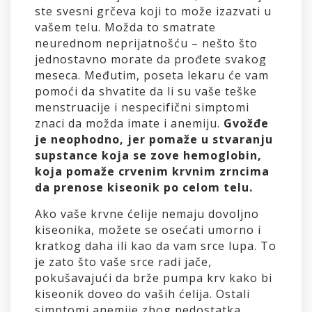
ste svesni grčeva koji to može izazvati u
vašem telu. Možda to smatrate
neurednom neprijatnošću – nešto što
jednostavno morate da prođete svakog
meseca. Međutim, poseta lekaru će vam
pomoći da shvatite da li su vaše teške
menstruacije i nespecifični simptomi
znaci da možda imate i anemiju.
Gvožđe
je neophodno, jer pomaže u stvaranju
supstance koja se zove hemoglobin,
koja pomaže crvenim krvnim zrncima
da prenose kiseonik po celom telu.
Ako vaše krvne ćelije nemaju dovoljno
kiseonika, možete se osećati umorno i
kratkog daha ili kao da vam srce lupa. To
je zato što vaše srce radi jače,
pokušavajući da brže pumpa krv kako bi
kiseonik doveo do vaših ćelija. Ostali
simptomi anemije zbog nedostatka