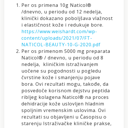
Per os primena 10g Naticol®
/dnevno, u periodu od 12 nedelja,
klinički dokazano poboljšava vlažnost
i elastičnost kože i redukuje bore.
https://www.weishardt.com/wp-
content/uploads/2021/07/FT-
NATICOL-BEAUTY-10-G-2020.pdf
Per os primenom 5000 mg preparata
Naticol® / dnevno, u periodu od 8
nedelja, kliničkim istraživanjem
uočene su pogodnosti u pogledu
čvrstine kože i smanjenju pojave
bora. Ovi rezultati mogu, takođe, da
posvedoče korisnom dejstvu peptida
ribljeg kolagena Naticol® na proces
dehidracije kože uslovljen hladnim
spoljnim vremenskim uslovima. Ovi
rezultati su objavljeni u Časopisu o
starenju Istraživačke kliničke prakse,