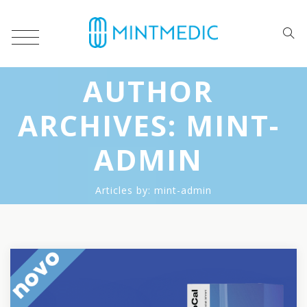
AUTHOR
ARCHIVES:
MINT-
ADMIN
Articles by: mint-admin