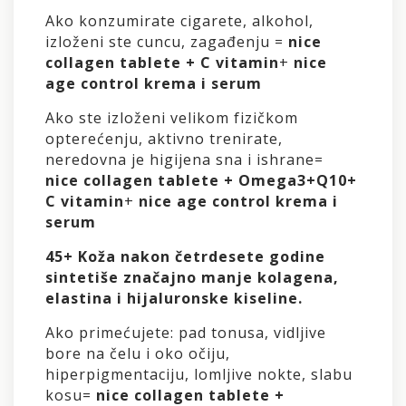
Ako konzumirate cigarete, alkohol,
izloženi ste cuncu, zagađenju =
nice
collagen tablete + C vitamin
+
nice
age control krema i serum
Ako ste izloženi velikom fizičkom
opterećenju, aktivno trenirate,
neredovna je higijena sna i ishrane=
nice collagen tablete + Omega3+Q10+
C vitamin
+
nice age control krema i
serum
45+ Koža nakon četrdesete godine
sintetiše značajno manje kolagena,
elastina i hijaluronske kiseline.
Ako primećujete: pad tonusa, vidljive
bore na čelu i oko očiju,
hiperpigmentaciju, lomljive nokte, slabu
kosu=
nice collagen tablete +