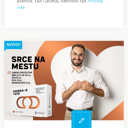
pšenice, raži i ječma), odnosno čije
Pročitaj
više