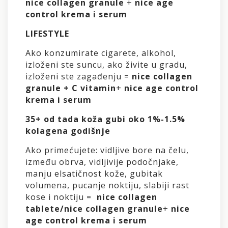
nice collagen granule
+
nice age
control krema i serum
LIFESTYLE
Ako konzumirate cigarete, alkohol,
izloženi ste suncu, ako živite u gradu,
izloženi ste zagađenju =
nice collagen
granule + C vitamin
+
nice age control
krema i serum
35+ od tada koža gubi oko 1%-1.5%
kolagena godišnje
Ako primećujete: vidljive bore na čelu,
između obrva, vidljivije podočnjake,
manju elsatičnost kože, gubitak
volumena, pucanje noktiju, slabiji rast
kose i noktiju =
nice collagen
tablete/nice collagen granule
+
nice
age control krema i serum