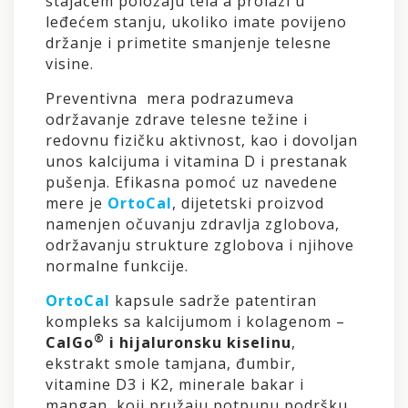
stajaćem položaju tela a prolazi u
leđećem stanju, ukoliko imate povijeno
držanje i primetite smanjenje telesne
visine.
Preventivna mera podrazumeva
održavanje zdrave telesne težine i
redovnu fizičku aktivnost, kao i dovoljan
unos kalcijuma i vitamina D i prestanak
pušenja. Efikasna pomoć uz navedene
mere je
OrtoCal
, dijetetski proizvod
namenjen očuvanju zdravlja zglobova,
održavanju strukture zglobova i njihove
normalne funkcije.
OrtoCal
kapsule sadrže patentiran
kompleks sa kalcijumom i kolagenom –
®
CalGo
i hijaluronsku kiselinu
,
ekstrakt smole tamjana, đumbir,
vitamine D3 i K2, minerale bakar i
mangan, koji pružaju potpunu podršku