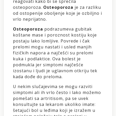
reagovati kako bi se sprečila
osteoporoza.
Osteoporoza
je za razliku
od ostopenije oboljenje koje je ozbiljno i
vrlo neprijatno.
Osteoporoza
podrazumeva gubitak
koštane mase i poroznost kostiju koje
postaju lako lomljive. Povrede i čak
prelomi mogu nastati i usled manjih
fizičkih napora a najčešći su prelomi
kuka i podlaktice. Ova bolest je
podmukla jer simptomi najčešće
izostanu i ljudi je uglavnom otkriju tek
kada dođe do preloma.
U nekim slučajevima se mogu razviti
simptomi ali ih vrlo često i lako možemo
pomešati sa artritisom, pa se uvek
konsultujte sa lekarom ukoliko imate:
šetajući bol u leđima koji je izražem u