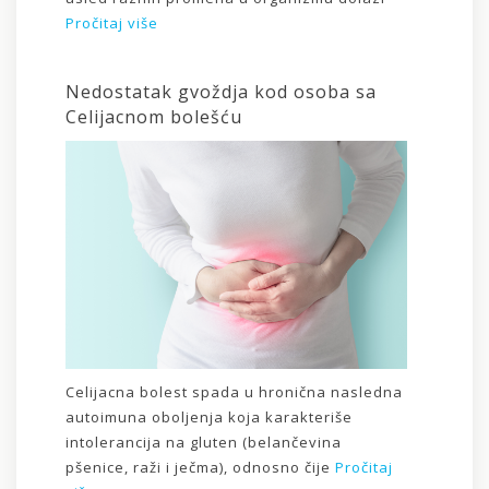
Pročitaj više
Nedostatak gvoždja kod osoba sa
Celijacnom bolešću
Celijacna bolest spada u hronična nasledna
autoimuna oboljenja koja karakteriše
intolerancija na gluten (belančevina
pšenice, raži i ječma), odnosno čije
Pročitaj