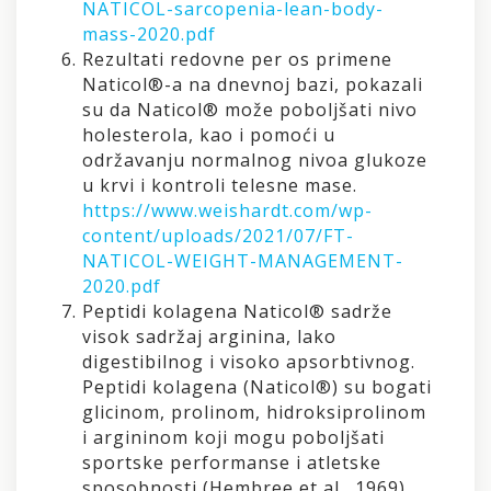
NATICOL-sarcopenia-lean-body-
mass-2020.pdf
Rezultati redovne per os primene
Naticol®-a na dnevnoj bazi, pokazali
su da Naticol® može poboljšati nivo
holesterola, kao i pomoći u
održavanju normalnog nivoa glukoze
u krvi i kontroli telesne mase.
https://www.weishardt.com/wp-
content/uploads/2021/07/FT-
NATICOL-WEIGHT-MANAGEMENT-
2020.pdf
Peptidi kolagena Naticol® sadrže
visok sadržaj arginina, lako
digestibilnog i visoko apsorbtivnog.
Peptidi kolagena (Naticol®) su bogati
glicinom, prolinom, hidroksiprolinom
i argininom koji mogu poboljšati
sportske performanse i atletske
sposobnosti (Hembree et al., 1969).