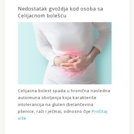
Nedostatak gvoždja kod osoba sa
Celijacnom bolešću
Celijacna bolest spada u hronična nasledna
autoimuna oboljenja koja karakteriše
intolerancija na gluten (belančevina
pšenice, raži i ječma), odnosno čije
Pročitaj
više