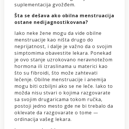
suplementacija gvožđem.
Šta se dešava ako obilna menstruacija
ostane nedijagnostikovana?
Iako neke žene mogu da vide obilne
menstruacije kao ništa drugo do
neprijatnost, i dalje je važno da o svojim
simptomima obavestite lekara. Ponekad
je ovo stanje uzrokovano neravnotežom
hormona ili izraslinama u materici kao
što su fibroidi, što može zahtevati
lečenje. Obilne menstruacije i anemija
mogu biti ozbiljni ako se ne leče. Iako to
možda nisu stvari o kojima razgovarate
sa svojim drugaricama tokom ručka,
postoji jedno mesto gde ne bi trebalo da
oklevate da razgovarate o tome —
ordinacija vašeg lekara.