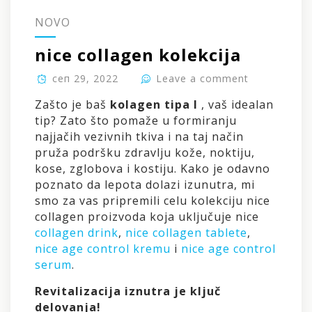
NOVO
nice collagen kolekcija
сеп 29, 2022
Leave a comment
Zašto je baš
kolagen tipa I
, vaš idealan
tip? Zato što pomaže u formiranju
najjačih vezivnih tkiva i na taj način
pruža podršku zdravlju kože, noktiju,
kose, zglobova i kostiju. Kako je odavno
poznato da lepota dolazi izunutra, mi
smo za vas pripremili celu kolekciju nice
collagen proizvoda koja uključuje nice
collagen drink
,
nice collagen tablete
,
nice age control kremu
i
nice age control
serum
.
Revitalizacija iznutra je ključ
delovanja!