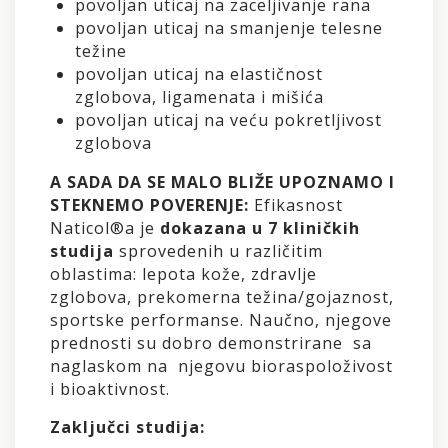
povoljan uticaj na zaceljivanje rana
povoljan uticaj na smanjenje telesne
težine
povoljan uticaj na elastičnost
zglobova, ligamenata i mišića
povoljan uticaj na veću pokretljivost
zglobova
A SADA DA SE MALO BLIŽE UPOZNAMO I
STEKNEMO POVERENJE:
Efikasnost
Naticol®a je
dokazana u 7 kliničkih
studija
sprovedenih u različitim
oblastima: lepota kože, zdravlje
zglobova, prekomerna težina/gojaznost,
sportske performanse. Naučno, njegove
prednosti su dobro demonstrirane sa
naglaskom na njegovu bioraspoloživost
i bioaktivnost.
Zaključci studija: