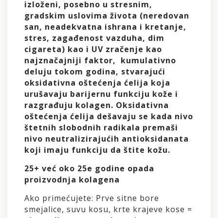
izloženi, posebno u stresnim,
gradskim uslovima života (neredovan
san, neadekvatna ishrana i kretanje,
stres, zagađenost vazduha, dim
cigareta) kao i UV zračenje kao
najznačajniji faktor, kumulativno
deluju tokom godina, stvarajući
oksidativna oštećenja ćelija koja
urušavaju barijernu funkciju kože i
razgrađuju kolagen. Oksidativna
oštećenja ćelija dešavaju se kada nivo
štetnih slobodnih radikala premaši
nivo neutralizirajućih antioksidanata
koji imaju funkciju da štite kožu.
25+ već oko 25e godine opada
proizvodnja kolagena
Ako primećujete: Prve sitne bore
smejalice, suvu kosu, krte krajeve kose =