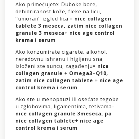
Ako primećujete: Duboke bore,
dehidriranost kože, fleke na licu,
‘’umoran’’ izgled lica =
nice collagen
tablete 3 meseca, zatim nice collagen
granule 3 meseca
+
nice age control
krema i serum
Ako konzumirate cigarete, alkohol,
neredovnu ishranu i higijenu sna,
izloženi ste suncu, zagađenju=
nice
collagen granule + Omega3+Q10,
zatim nice collagen tablete
+
nice age
control krema i serum
Ako ste u menopauzi ili osećate tegobe
u zglobovima, ligamentima, tetivama=
nice collagen granule 3meseca, pa
nice collagen tablete
+
nice age
control krema i serum