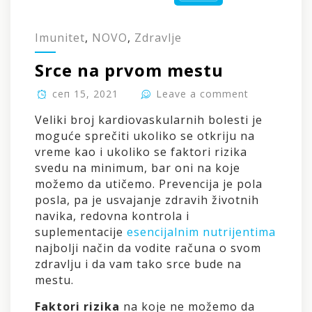
Imunitet
,
NOVO
,
Zdravlje
Srce na prvom mestu
сеп 15, 2021
Leave a comment
Veliki broj kardiovaskularnih bolesti je
moguće sprečiti ukoliko se otkriju na
vreme kao i ukoliko se faktori rizika
svedu na minimum, bar oni na koje
možemo da utičemo. Prevencija je pola
posla, pa je usvajanje zdravih životnih
navika, redovna kontrola i
suplementacije
esencijalnim nutrijentima
najbolji način da vodite računa o svom
zdravlju i da vam tako srce bude na
mestu.
Faktori rizika
na koje ne možemo da