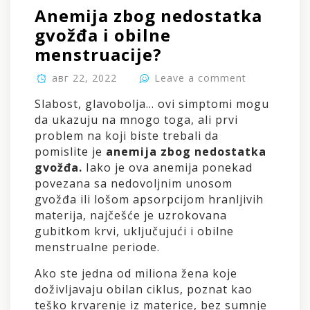
Anemija zbog nedostatka
gvožđa i obilne
menstruacije?
авг 22, 2022
Leave a comment
Slabost, glavobolja… ovi simptomi mogu
da ukazuju na mnogo toga, ali prvi
problem na koji biste trebali da
pomislite je
anemija zbog nedostatka
gvožđa.
Iako je ova anemija ponekad
povezana sa nedovoljnim unosom
gvožđa ili lošom apsorpcijom hranljivih
materija, najčešće je uzrokovana
gubitkom krvi, uključujući i obilne
menstrualne periode.
Ako ste jedna od miliona žena koje
doživljavaju obilan ciklus, poznat kao
teško krvarenje iz materice, bez sumnje