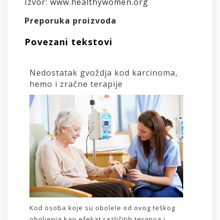
Izvor: www.healthywomen.org
Preporuka proizvoda
Povezani tekstovi
Nedostatak gvoždja kod karcinoma,
hemo i zračne terapije
Kod osoba koje su obolele od ovog teškog
oboljenja kao efekat različitih terapija i