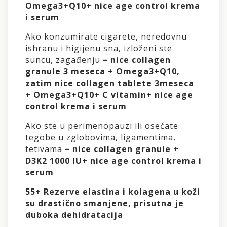
Omega3+Q10
+
nice age control krema
i serum
Ako konzumirate cigarete, neredovnu
ishranu i higijenu sna, izloženi ste
suncu, zagađenju =
nice collagen
granule 3 meseca + Omega3+Q10,
zatim nice collagen tablete 3meseca
+ Omega3+Q10+ C vitamin
+
nice age
control krema i serum
Ako ste u perimenopauzi ili osećate
tegobe u zglobovima, ligamentima,
tetivama =
nice collagen granule +
D3K2 1000 IU
+
nice age control krema i
serum
55+ Rezerve elastina i kolagena u koži
su drastično smanjene, prisutna je
duboka dehidratacija