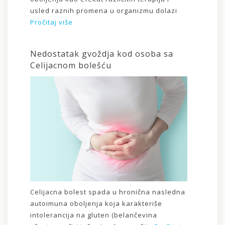
usled raznih promena u organizmu dolazi
Pročitaj više
Nedostatak gvoždja kod osoba sa
Celijacnom bolešću
Celijacna bolest spada u hronična nasledna
autoimuna oboljenja koja karakteriše
intolerancija na gluten (belančevina