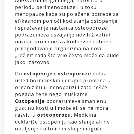
Adekvatna briga i nega, naročito u
periodu perimenopauze i u toku
menopauze kada su pojačane potrebe za
efikasnom pomoći kod stanja ostopenije
i sprečavanje nastanka osteoporoze
podrazumeva usvajanje novih životnih
navika, promene svakodnevne rutine i
prilagođavanje organizma na novi
„režim“ rada što vrlo često može da bude
jako izazovno.
Do
ostopenije i osteoporoze
dolazi
usled hormonskih i drugih promena u
organizmu u menopauzi i zato češće
pogađa žene nego muškarce.
Ostopenija
podrazumeva smanjenu
gustinu kostiju i može ali se ne mora
razviti u
osteoporozu.
Medicina
deklariše ostopeniju kao stanje ali ne i
oboljenje i u tom smislu je moguće