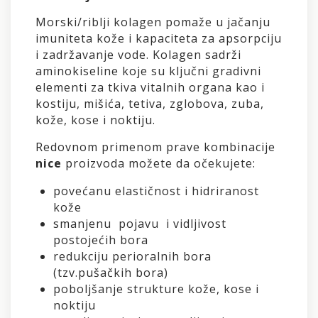
Morski/riblji kolagen pomaže u jačanju
imuniteta kože i kapaciteta za apsorpciju
i zadržavanje vode. Kolagen sadrži
aminokiseline koje su ključni gradivni
elementi za tkiva vitalnih organa kao i
kostiju, mišića, tetiva, zglobova, zuba,
kože, kose i noktiju.
Redovnom primenom prave kombinacije
nice
proizvoda možete da očekujete:
povećanu elastičnost i hidriranost
kože
smanjenu pojavu i vidljivost
postojećih bora
redukciju perioralnih bora
(tzv.pušačkih bora)
poboljšanje strukture kože, kose i
noktiju