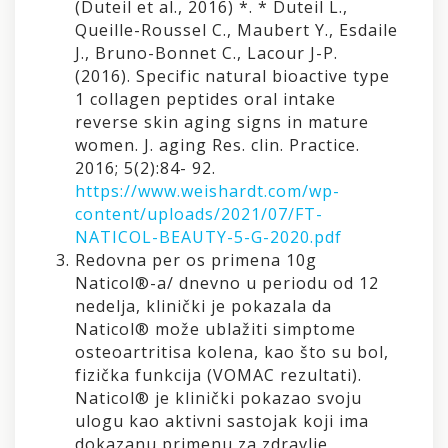
(Duteil et al., 2016) *. * Duteil L.,
Queille-Roussel C., Maubert Y., Esdaile
J., Bruno-Bonnet C., Lacour J-P.
(2016). Specific natural bioactive type
1 collagen peptides oral intake
reverse skin aging signs in mature
women. J. aging Res. clin. Practice.
2016; 5(2):84- 92.
https://www.weishardt.com/wp-
content/uploads/2021/07/FT-
NATICOL-BEAUTY-5-G-2020.pdf
Redovna per os primena 10g
Naticol®-a/ dnevno u periodu od 12
nedelja, klinički je pokazala da
Naticol® može ublažiti simptome
osteoartritisa kolena, kao što su bol,
fizička funkcija (VOMAC rezultati).
Naticol® je klinički pokazao svoju
ulogu kao aktivni sastojak koji ima
dokazanu primenu za zdravlje