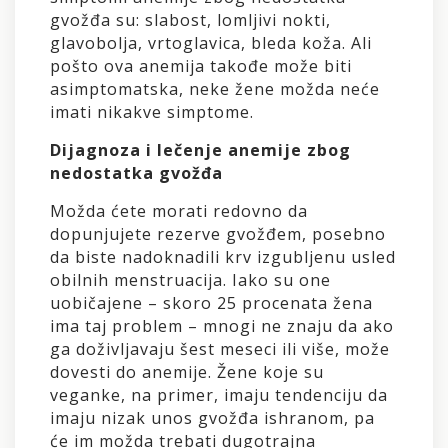
gvožđa su: slabost, lomljivi nokti,
glavobolja, vrtoglavica, bleda koža. Ali
pošto ova anemija takođe može biti
asimptomatska, neke žene možda neće
imati nikakve simptome.
Dijagnoza i lečenje anemije zbog
nedostatka gvožđa
Možda ćete morati redovno da
dopunjujete rezerve gvožđem, posebno
da biste nadoknadili krv izgubljenu usled
obilnih menstruacija. Iako su one
uobičajene – skoro 25 procenata žena
ima taj problem – mnogi ne znaju da ako
ga doživljavaju šest meseci ili više, može
dovesti do anemije. Žene koje su
veganke, na primer, imaju tendenciju da
imaju nizak unos gvožđa ishranom, pa
će im možda trebati dugotrajna