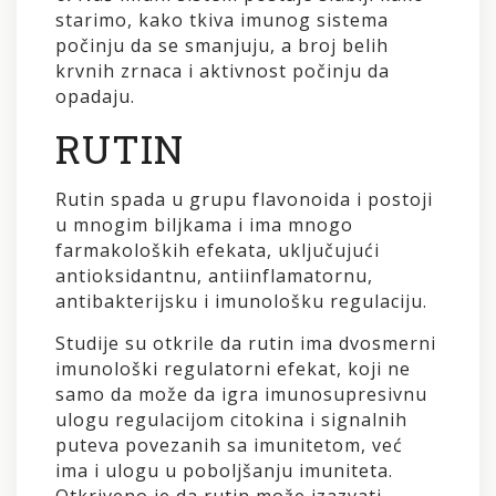
starimo, kako tkiva imunog sistema
počinju da se smanjuju, a broj belih
krvnih zrnaca i aktivnost počinju da
opadaju.
RUTIN
Rutin spada u grupu flavonoida i postoji
u mnogim biljkama i ima mnogo
farmakoloških efekata, uključujući
antioksidantnu, antiinflamatornu,
antibakterijsku i imunološku regulaciju.
Studije su otkrile da rutin ima dvosmerni
imunološki regulatorni efekat, koji ne
samo da može da igra imunosupresivnu
ulogu regulacijom citokina i signalnih
puteva povezanih sa imunitetom, već
ima i ulogu u poboljšanju imuniteta.
Otkriveno je da rutin može izazvati