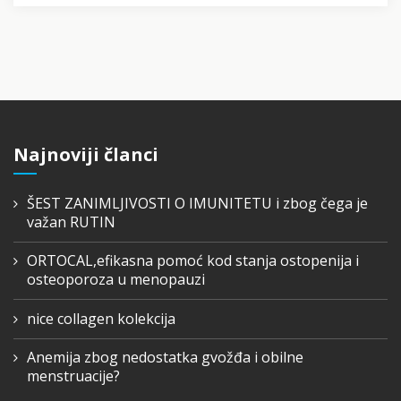
Najnoviji članci
ŠEST ZANIMLJIVOSTI O IMUNITETU i zbog čega je
važan RUTIN
ORTOCAL,efikasna pomoć kod stanja ostopenija i
osteoporoza u menopauzi
nice collagen kolekcija
Anemija zbog nedostatka gvožđa i obilne
menstruacije?