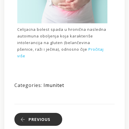
Celijacna bolest spada u hronična nasledna
autoimuna oboljenja koja karakteriše
intolerancija na gluten (belančevina
pšenice, raži i ječma), odnosno čije
Pročitaj
više
Categories:
Imunitet
PREVIOUS