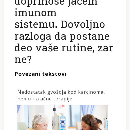
doprinose jačem
imunom
sistemu
.
Dovoljno
razloga da postane
deo vaše rutine, zar
ne?
Povezani tekstovi
Nedostatak gvoždja kod karcinoma,
hemo i zračne terapije