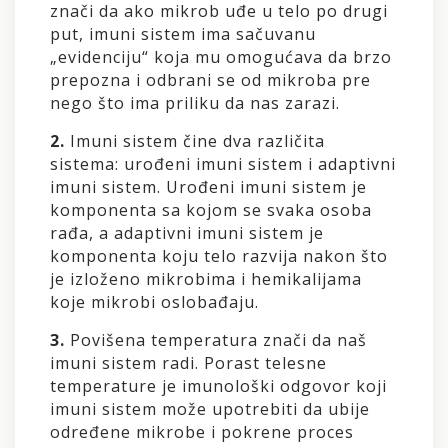
znači da ako mikrob uđe u telo po drugi
IMUNITETU
put, imuni sistem ima sačuvanu
i
„evidenciju“ koja mu omogućava da brzo
zbog
prepozna i odbrani se od mikroba pre
čega
nego što ima priliku da nas zarazi.
je
važan
2.
Imuni sistem čine dva različita
RUTIN
sistema: urođeni imuni sistem i adaptivni
imuni sistem. Urođeni imuni sistem je
komponenta sa kojom se svaka osoba
rađa, a adaptivni imuni sistem je
komponenta koju telo razvija nakon što
je izloženo mikrobima i hemikalijama
koje mikrobi oslobađaju.
3.
Povišena temperatura znači da naš
imuni sistem radi. Porast telesne
temperature je imunološki odgovor koji
imuni sistem može upotrebiti da ubije
određene mikrobe i pokrene proces