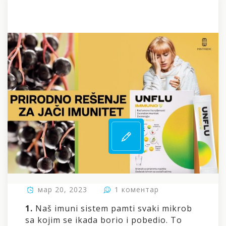
на
мар 20, 2023
1 коментар
ŠEST
1.
Naš imuni sistem pamti svaki mikrob
ZANIMLJIVOSTI
sa kojim se ikada borio i pobedio. To
O