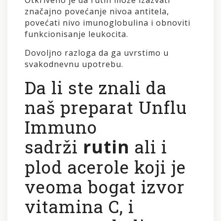
značajno povećanje nivoa antitela,
povećati nivo imunoglobulina i obnoviti
funkcionisanje leukocita.
Dovoljno razloga da ga uvrstimo u
svakodnevnu upotrebu.
Da li ste znali da
naš preparat Unflu
Immuno
sadrži
rutin
ali i
plod acerole koji je
veoma bogat izvor
vitamina C, i