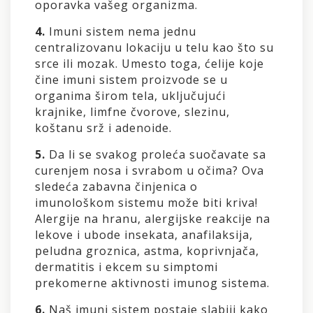
oporavka vašeg organizma.
4.
Imuni sistem nema jednu
centralizovanu lokaciju u telu kao što su
srce ili mozak. Umesto toga, ćelije koje
čine imuni sistem proizvode se u
organima širom tela, uključujući
krajnike, limfne čvorove, slezinu,
koštanu srž i adenoide.
5.
Da li se svakog proleća suočavate sa
curenjem nosa i svrabom u očima? Ova
sledeća zabavna činjenica o
imunološkom sistemu može biti kriva!
Alergije na hranu, alergijske reakcije na
lekove i ubode insekata, anafilaksija,
peludna groznica, astma, koprivnjača,
dermatitis i ekcem su simptomi
prekomerne aktivnosti imunog sistema.
6.
Naš imuni sistem postaje slabiji kako