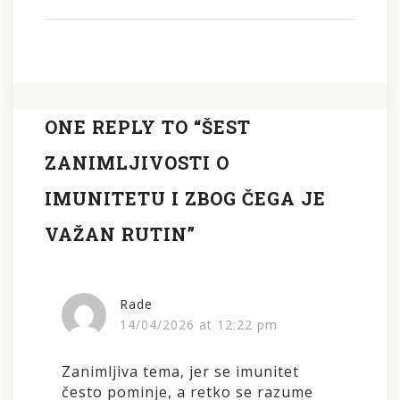
ONE REPLY TO “ŠEST
ZANIMLJIVOSTI O
IMUNITETU I ZBOG ČEGA JE
VAŽAN RUTIN”
Rade
14/04/2026 at 12:22 pm
Zanimljiva tema, jer se imunitet
često pominje, a retko se razume