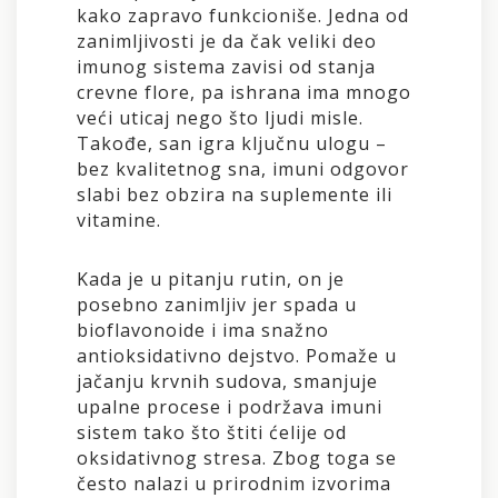
kako zapravo funkcioniše. Jedna od
zanimljivosti je da čak veliki deo
imunog sistema zavisi od stanja
crevne flore, pa ishrana ima mnogo
veći uticaj nego što ljudi misle.
Takođe, san igra ključnu ulogu –
bez kvalitetnog sna, imuni odgovor
slabi bez obzira na suplemente ili
vitamine.
Kada je u pitanju rutin, on je
posebno zanimljiv jer spada u
bioflavonoide i ima snažno
antioksidativno dejstvo. Pomaže u
jačanju krvnih sudova, smanjuje
upalne procese i podržava imuni
sistem tako što štiti ćelije od
oksidativnog stresa. Zbog toga se
često nalazi u prirodnim izvorima