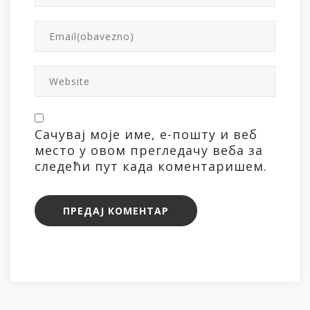
Сачувај моје име, е-пошту и веб
место у овом прегледачу веба за
следећи пут када коментаришем.