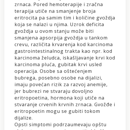
zrnaca. Pored hemoterapije i zračna
terapija utiče na smanjenje broja
eritrocita pa samim tim i količine gvoždja
koja se nalazi u njima. Uzrok deficita
gvoždja u ovom stanju može biti
smanjena apsorpija gvoždja u tankom
crevu, različita krvarenja kod karcinoma
gastrointestinalnog trakta kao npr. kod
karcinoma želudca, iskašljavanje krvi kod
karcinoma pluća, gubitak krvi usled
operacija. Osobe sa oštećenjem
bubrega, posebno osobe na dijalizi,
imaju povećan rizik za razvoj anemije,
jer bubrezi ne stvaraju dovoljno
eritropoetina, hormona koji utiče na
stvaranje crvenih krvnih zrnaca. Gvožđe i
eritropoetin mogu se gubiti tokom
dijalize.
Opsti simptomi podrzaumevaju opštu