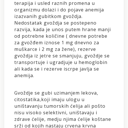
terapija i usled raznih promena u
organizmu dolazi i do pojave anemija
izazvanih gubitkom gvoždja.
Nedostatak gvoždja se postepeno
razvija, kada je unos putem hrane manji
od potrebne količine ( dnevne potrebe
za gvožđem iznose 1 mg dnevno za
muškarce i 2 mg za žene), rezerve
gvoždja iz jetre se smanjuju, gvoždje se
transportuje i ugradjuje u hemoglobin
ali kada se i rezerve iscrpe javlja se
anemija.
Gvoždje se gubi uzimanjem lekova,
citostatika,koji imaju ulogu u
uništavanju tumorskih ćelija ali pošto
nisu visoko selektivni, uništavaju i
zdrave ćelije, medju njima ćelije koštane
srži od kojih nastaju crvena krvna