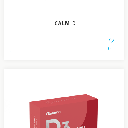
CALMID
0
,