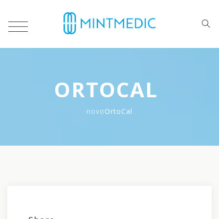
ORTOCAL
novo
OrtoCal